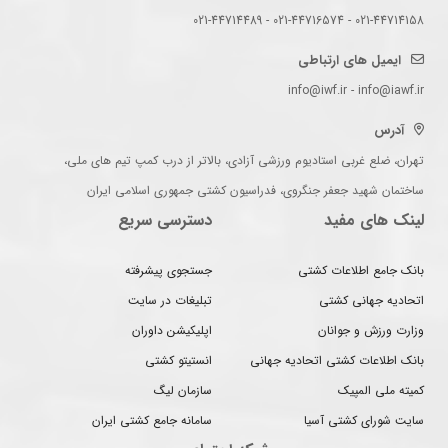
021-44714158 - 021-44716574 - 021-44714489
ایمیل های ارتباطی
info@iwf.ir - info@iawf.ir
آدرس
تهران، ضلع غربی استادیوم ورزشی آزادی، بالاتر از درب کمپ تیم های ملی،
ساختمان شهید جعفر جنگروی، فدراسیون کشتی جمهوری اسلامی ایران
لینک های مفید
دسترسی سریع
بانک جامع اطلاعات کشتی
جستجوی پیشرفته
اتحادیه جهانی کشتی
تبلیغات در سایت
وزارت ورزش و جوانان
اپلیکیشن داوران
بانک اطلاعات کشتی اتحادیه جهانی
انستیتو کشتی
کمیته ملی المپیک
سازمان لیگ
سایت شورای کشتی آسیا
سامانه جامع کشتی ایران