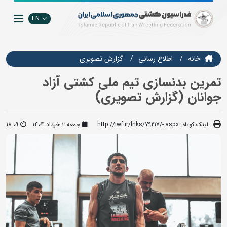
EN
خانه
اطلاع رسانی
گزارش تصويري
تمرین بدنسازی تیم ملی کشتی آزاد
جوانان (گزارش تصویری)
لینک کوتاه:
http://iwf.ir/lnks/79217/-.aspx
جمعه ۲ خرداد ۱۴۰۴
18:09