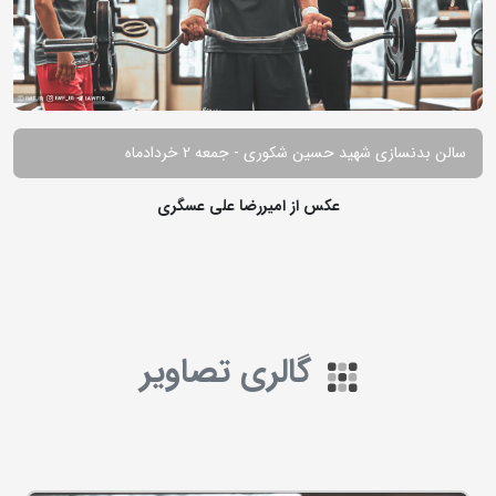
سالن بدنسازی شهید حسین شکوری - جمعه 2 خردادماه
عکس از امیررضا علی عسگری
گالری تصاویر