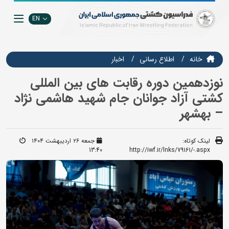
EN
خانه
اطلاع رسانی
اخبار
نوزدهمین دوره رقابت های بین المللی
کشتی آزاد جوانان جام شهید هاشمی نژاد
– بهشهر
لینک کوتاه:
جمعه ۲۶ اردیبهشت ۱۴۰۴
13:40
http://iwf.ir/lnks/79161/-.aspx