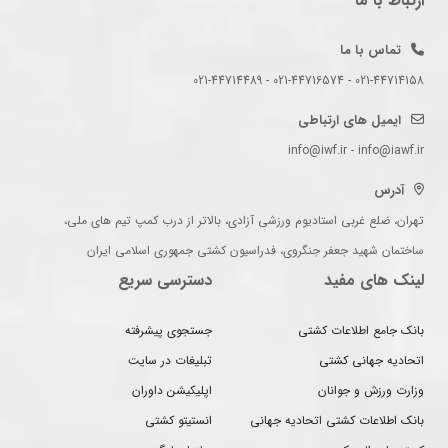
ارتباط با ما
تماس با ما
021-44714158 - 021-44716574 - 021-44714489
ایمیل های ارتباطی
info@iwf.ir - info@iawf.ir
آدرس
تهران، ضلع غربی استادیوم ورزشی آزادی، بالاتر از درب کمپ تیم های ملی،
ساختمان شهید جعفر جنگروی، فدراسیون کشتی جمهوری اسلامی ایران
لینک های مفید
دسترسی سریع
بانک جامع اطلاعات کشتی
جستجوی پیشرفته
اتحادیه جهانی کشتی
تبلیغات در سایت
وزارت ورزش و جوانان
اپلیکیشن داوران
بانک اطلاعات کشتی اتحادیه جهانی
انستیتو کشتی